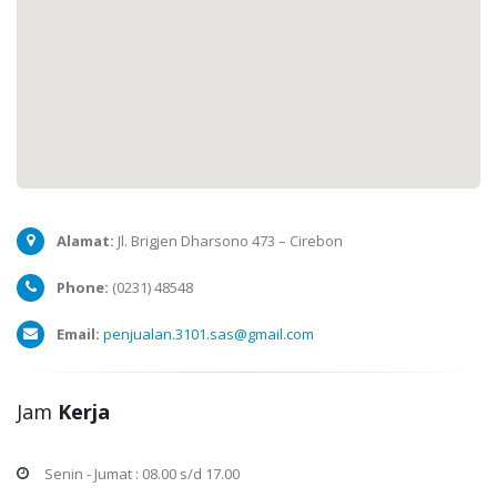
Alamat:
Jl. Brigjen Dharsono 473 – Cirebon
Phone:
(0231) 48548
Email:
penjualan.3101.sas@gmail.com
Jam
Kerja
Senin - Jumat : 08.00 s/d 17.00