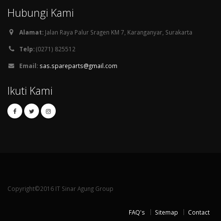
Hubungi Kami
Alamat:
Jalan Raya Palur Sragen KM 7, Karanganyar, Surakarta
Telp:
(0271) 825512
Email:
sas.spareparts@gmail.com
Ikuti Kami
Copyright©2016 IT Sinar Agung Group
FAQ's
Sitemap
Contact